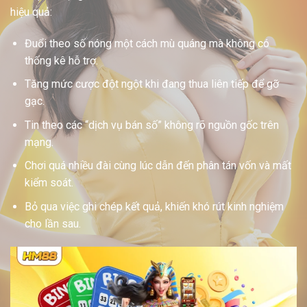
hiệu quả:
Đuổi theo số nóng một cách mù quáng mà không có
thống kê hỗ trợ.
Tăng mức cược đột ngột khi đang thua liên tiếp để gỡ
gạc.
Tin theo các “dịch vụ bán số” không rõ nguồn gốc trên
mạng.
Chơi quá nhiều đài cùng lúc dẫn đến phân tán vốn và mất
kiểm soát.
Bỏ qua việc ghi chép kết quả, khiến khó rút kinh nghiệm
cho lần sau.