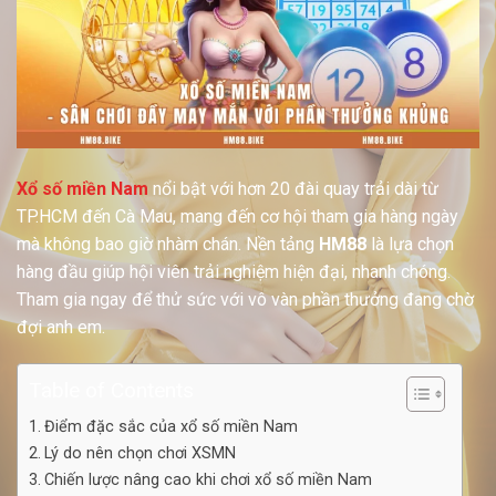
Xổ số miền Nam
nổi bật với hơn 20 đài quay trải dài từ
TP.HCM đến Cà Mau, mang đến cơ hội tham gia hàng ngày
mà không bao giờ nhàm chán. Nền tảng
HM88
là lựa chọn
hàng đầu giúp hội viên trải nghiệm hiện đại, nhanh chóng.
Tham gia ngay để thử sức với vô vàn phần thưởng đang chờ
đợi anh em.
Table of Contents
Điểm đặc sắc của xổ số miền Nam
Lý do nên chọn chơi XSMN
Chiến lược nâng cao khi chơi xổ số miền Nam