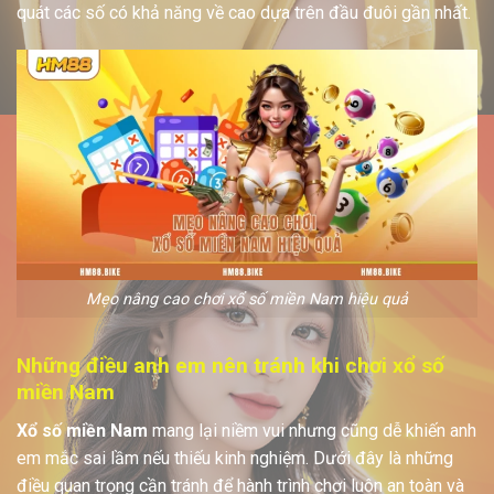
quát các số có khả năng về cao dựa trên đầu đuôi gần nhất.
Mẹo nâng cao chơi xổ số miền Nam hiệu quả
Những điều anh em nên tránh khi chơi xổ số
miền Nam
Xổ số miền Nam
mang lại niềm vui nhưng cũng dễ khiến anh
em mắc sai lầm nếu thiếu kinh nghiệm. Dưới đây là những
điều quan trọng cần tránh để hành trình chơi luôn an toàn và