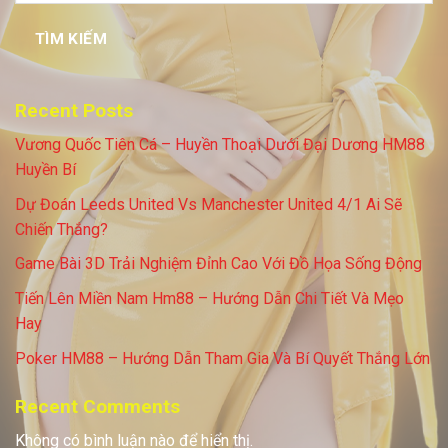
TÌM KIẾM
Recent Posts
Vương Quốc Tiên Cá – Huyền Thoại Dưới Đại Dương HM88
Huyền Bí
Dự Đoán Leeds United Vs Manchester United 4/1 Ai Sẽ
Chiến Thắng?
Game Bài 3D Trải Nghiệm Đỉnh Cao Với Đồ Họa Sống Động
Tiến Lên Miền Nam Hm88 – Hướng Dẫn Chi Tiết Và Mẹo
Hay
Poker HM88 – Hướng Dẫn Tham Gia Và Bí Quyết Thắng Lớn
Recent Comments
Không có bình luận nào để hiển thị.