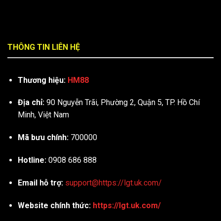
THÔNG TIN LIÊN HỆ
Thương hiệu:
HM88
Địa chỉ:
90 Nguyễn Trãi, Phường 2, Quận 5, TP. Hồ Chí
Minh, Việt Nam
Mã bưu chính:
700000
Hotline:
0908 686 888
Email hỗ trợ:
support@https://lgt.uk.com/
Website chính thức:
https://lgt.uk.com/