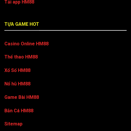
Tải app HM88
TỰA GAME HOT
Casino Online HM88
Thể thao HM88
Xổ Số HM88
Nổ hũ HM88
Game Bài HM88
Bắn Cá HM88
Sitemap