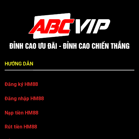
HƯỚNG DẪN
Đăng ký HM88
Đăng nhập HM88
Nạp tiền HM88
Rút tiền HM88