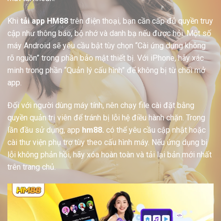
Khi
tải app HM88
trên điện thoại, bạn cần cấp đủ quyền truy
cập như thông báo, bộ nhớ và danh bạ nếu được hỏi. Một số
máy Android sẽ yêu cầu bật tùy chọn “Cài ứng dụng không
rõ nguồn” trong phần bảo mật thiết bị. Với iPhone, hãy xác
minh trong phần “Quản lý cấu hình” để không bị từ chối mở
app.
Đối với người dùng máy tính, nên chạy file cài đặt bằng
quyền quản trị viên để tránh bị lỗi hệ điều hành chặn. Trong
lần đầu sử dụng, app
hm88.
có thể yêu cầu cập nhật hoặc
cài thư viện phụ trợ tùy theo cấu hình máy. Nếu ứng dụng bị
lỗi không phản hồi, hãy xóa hoàn toàn và tải lại bản mới nhất
trên trang chủ.