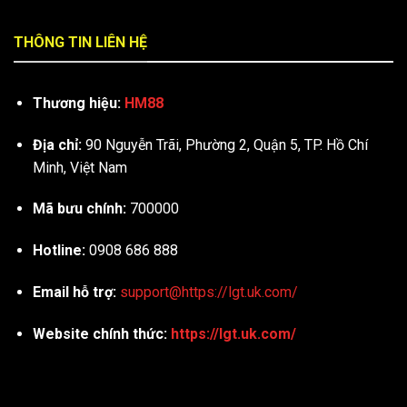
THÔNG TIN LIÊN HỆ
Thương hiệu:
HM88
Địa chỉ:
90 Nguyễn Trãi, Phường 2, Quận 5, TP. Hồ Chí
Minh, Việt Nam
Mã bưu chính:
700000
Hotline:
0908 686 888
Email hỗ trợ:
support@https://lgt.uk.com/
Website chính thức:
https://lgt.uk.com/