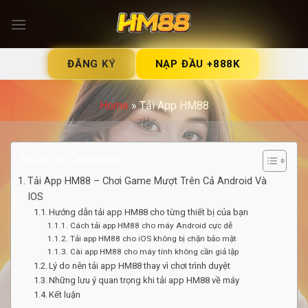
Bỏ
qua
nội
dung
ĐĂNG KÝ
NẠP ĐẦU +888K
Home
»
Tải App HM88
Table of Contents
Tải App HM88 – Chơi Game Mượt Trên Cả Android Và
IOS
Hướng dẫn tải app HM88 cho từng thiết bị của bạn
Cách tải app HM88 cho máy Android cực dễ
Tải app HM88 cho iOS không bị chặn bảo mật
Cài app HM88 cho máy tính không cần giả lập
Lý do nên tải app HM88 thay vì chơi trình duyệt
Những lưu ý quan trọng khi tải app HM88 về máy
Kết luận