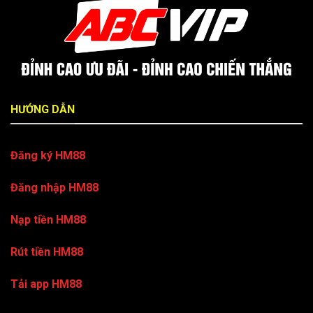
HƯỚNG DẪN
Đăng ký HM88
Đăng nhập HM88
Nạp tiền HM88
Rút tiền HM88
Tải app HM88