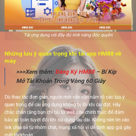
Tải ứng dụng với đầy đủ tính năng độc quyền
Những lưu ý quan trọng khi tải app HM88 về
máy
>>>Xem thêm:
Đăng Ký HM88
– Bí Kíp
Mở Tài Khoản Trong Vòng 60 Giây
Dù thao tác đơn giản, người mới vẫn cần nắm rõ các lưu ý
quan trọng để cài ứng dụng không bị lỗi khi cài đặt. Hãy
chắc chắn rằng bạn chỉ tải từ website chính thức để đảm
bảo an toàn tuyệt đối khi sử dụng lâu dài. Không nên tin vào
link chia sẻ từ nhóm chat, mạng xã hội vì dễ dính app giả gây
mất tài khoản.