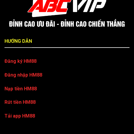
HƯỚNG DẪN
Đăng ký HM88
Đăng nhập HM88
Nạp tiền HM88
Rút tiền HM88
Tải app HM88