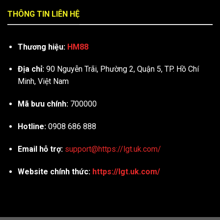
THÔNG TIN LIÊN HỆ
Thương hiệu:
HM88
Địa chỉ:
90 Nguyễn Trãi, Phường 2, Quận 5, TP. Hồ Chí
Minh, Việt Nam
Mã bưu chính:
700000
Hotline:
0908 686 888
Email hỗ trợ:
support@https://lgt.uk.com/
Website chính thức:
https://lgt.uk.com/