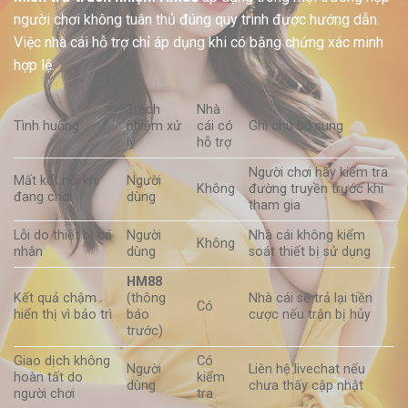
người chơi không tuân thủ đúng quy trình được hướng dẫn.
Việc nhà cái hỗ trợ chỉ áp dụng khi có bằng chứng xác minh
hợp lệ.
Trách
Nhà
Tình huống
nhiệm xử
cái có
Ghi chú bổ sung
lý
hỗ trợ
Người chơi hãy kiểm tra
Mất kết nối khi
Người
Không
đường truyền trước khi
đang chơi
dùng
tham gia
Lỗi do thiết bị cá
Người
Nhà cái không kiểm
Không
nhân
dùng
soát thiết bị sử dụng
HM88
Kết quả chậm
(thông
Nhà cái sẽ trả lại tiền
Có
hiển thị vì bảo trì
báo
cược nếu trận bị hủy
trước)
Giao dịch không
Có
Người
Liên hệ livechat nếu
hoàn tất do
kiểm
dùng
chưa thấy cập nhật
người chơi
tra